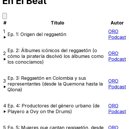
En El Beat
#
Título
Autor
1
ORO
Ep. 1: Origen del reggaetón
Podcast
Ep. 2: Álbumes icónicos del reggaetón (o
2
ORO
cómo la piratería disolvió los álbumes como
Podcast
los conocíamos)
Ep. 3: Reggaetón en Colombia y sus
3
ORO
representantes (desde la Quemona hasta la
Podcast
Qlona)
4
Ep. 4: Productores del género urbano (de
ORO
Playero a Ovy on the Drums)
Podcast
5
Ep. 5: Mujeres que cantan reggaetón, desde
ORO