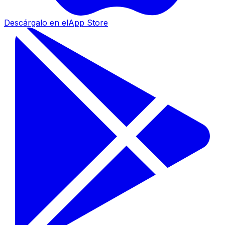
Descárgalo en el
App Store