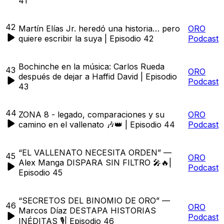
41
42
Martín Elías Jr. heredó una historia… pero
ORO
quiere escribir la suya | Episodio 42
Podcast
Bochinche en la música: Carlos Rueda
43
ORO
después de dejar a Haffid David | Episodio
Podcast
43
44
ZONA 8 - legado, comparaciones y su
ORO
camino en el vallenato 🎶👑 | Episodio 44
Podcast
“EL VALLENATO NECESITA ORDEN” —
45
ORO
Alex Manga DISPARA SIN FILTRO 🎤🔥|
Podcast
Episodio 45
“SECRETOS DEL BINOMIO DE ORO” —
46
ORO
Marcos Díaz DESTAPA HISTORIAS
Podcast
INÉDITAS 🎙️| Episodio 46