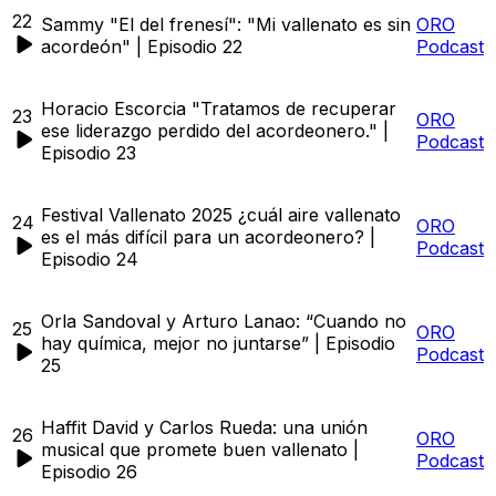
22
Sammy "El del frenesí": "Mi vallenato es sin
ORO
acordeón" | Episodio 22
Podcast
Horacio Escorcia "Tratamos de recuperar
23
ORO
ese liderazgo perdido del acordeonero." |
Podcast
Episodio 23
Festival Vallenato 2025 ¿cuál aire vallenato
24
ORO
es el más difícil para un acordeonero? |
Podcast
Episodio 24
Orla Sandoval y Arturo Lanao: “Cuando no
25
ORO
hay química, mejor no juntarse” | Episodio
Podcast
25
Haffit David y Carlos Rueda: una unión
26
ORO
musical que promete buen vallenato |
Podcast
Episodio 26