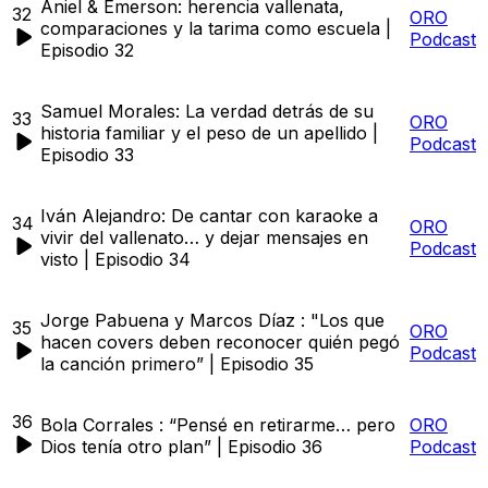
Aniel & Emerson: herencia vallenata,
32
ORO
comparaciones y la tarima como escuela |
Podcast
Episodio 32
Samuel Morales: La verdad detrás de su
33
ORO
historia familiar y el peso de un apellido |
Podcast
Episodio 33
Iván Alejandro: De cantar con karaoke a
34
ORO
vivir del vallenato… y dejar mensajes en
Podcast
visto | Episodio 34
Jorge Pabuena y Marcos Díaz : "Los que
35
ORO
hacen covers deben reconocer quién pegó
Podcast
la canción primero” | Episodio 35
36
Bola Corrales : “Pensé en retirarme… pero
ORO
Dios tenía otro plan” | Episodio 36
Podcast