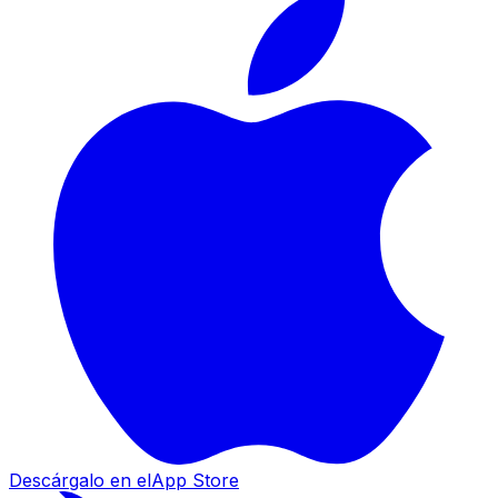
Descárgalo en el
App Store