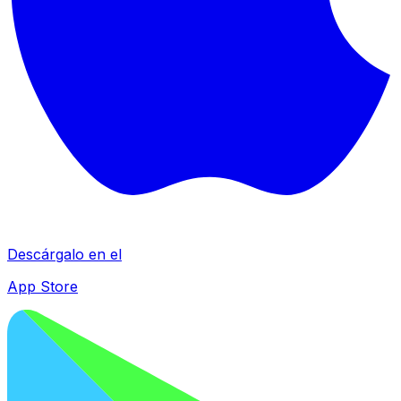
Descárgalo en el
App Store