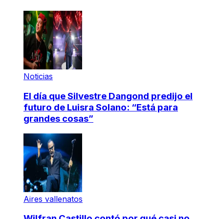
Noticias
El día que Silvestre Dangond predijo el
futuro de Luisra Solano: “Está para
grandes cosas”
Aires vallenatos
Wilfran Castillo contó por qué casi no