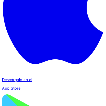
Descárgalo en el
App Store