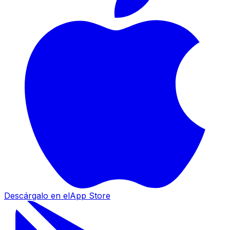
Descárgalo en el
App Store