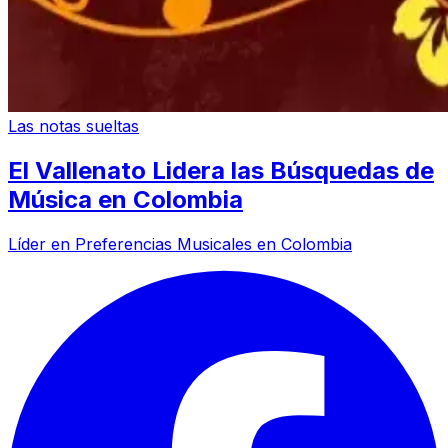
Las notas sueltas
El Vallenato Lidera las Búsquedas de
Música en Colombia
Líder en Preferencias Musicales en Colombia