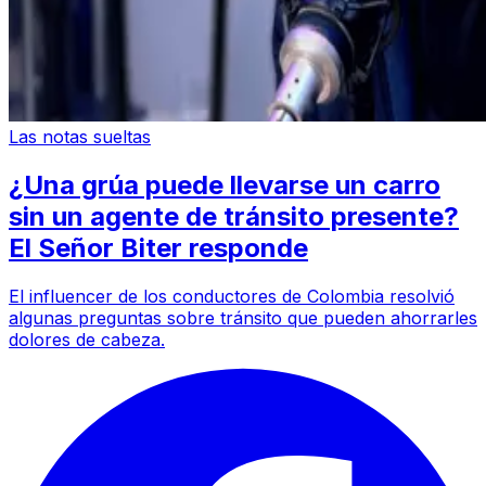
Las notas sueltas
¿Una grúa puede llevarse un carro
sin un agente de tránsito presente?
El Señor Biter responde
El influencer de los conductores de Colombia resolvió
algunas preguntas sobre tránsito que pueden ahorrarles
dolores de cabeza.