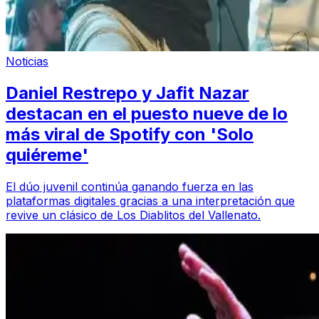
Noticias
Daniel Restrepo y Jafit Nazar
destacan en el puesto nueve de lo
más viral de Spotify con 'Solo
quiéreme'
El dúo juvenil continúa ganando fuerza en las
plataformas digitales gracias a una interpretación que
revive un clásico de Los Diablitos del Vallenato.