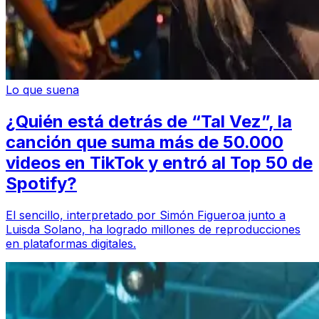
Lo que suena
¿Quién está detrás de “Tal Vez”, la
canción que suma más de 50.000
videos en TikTok y entró al Top 50 de
Spotify?
El sencillo, interpretado por Simón Figueroa junto a
Luisda Solano, ha logrado millones de reproducciones
en plataformas digitales.