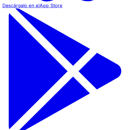
Descárgalo en el
App Store