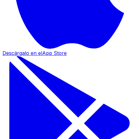
Descárgalo en el
App Store