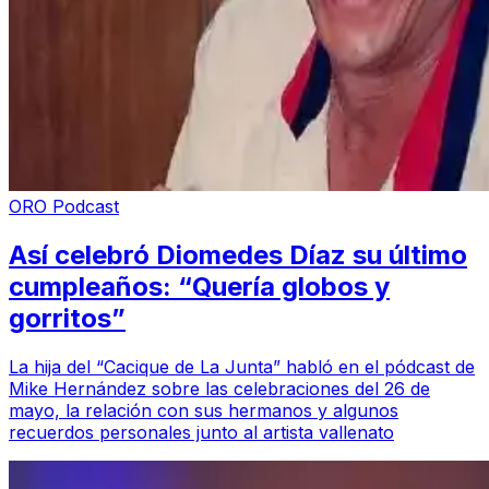
ORO Podcast
Así celebró Diomedes Díaz su último
cumpleaños: “Quería globos y
gorritos”
La hija del “Cacique de La Junta” habló en el pódcast de
Mike Hernández sobre las celebraciones del 26 de
mayo, la relación con sus hermanos y algunos
recuerdos personales junto al artista vallenato