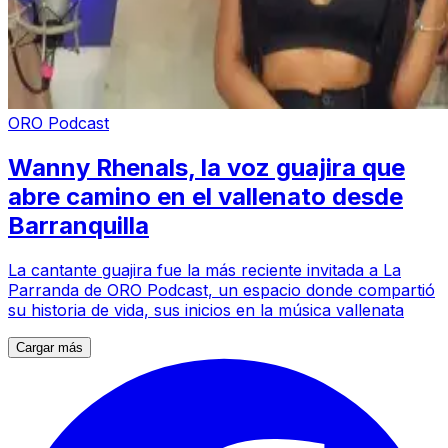
ORO Podcast
Wanny Rhenals, la voz guajira que
abre camino en el vallenato desde
Barranquilla
La cantante guajira fue la más reciente invitada a La
Parranda de ORO Podcast, un espacio donde compartió
su historia de vida, sus inicios en la música vallenata
Cargar más