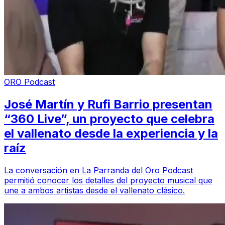
ORO Podcast
José Martín y Rufi Barrio presentan
“360 Live”, un proyecto que celebra
el vallenato desde la experiencia y la
raíz
La conversación en La Parranda del Oro Podcast
permitió conocer los detalles del proyecto musical que
une a ambos artistas desde el vallenato clásico.