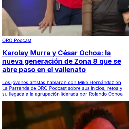
ORO Podcast
Karolay Murra y César Ochoa: la
nueva generación de Zona 8 que se
abre paso en el vallenato
Los jóvenes artistas hablaron con Mike Hernández en
La Parranda de ORO Podcast sobre sus inicios, retos y
su llegada a la agrupación liderada por Rolando Ochoa