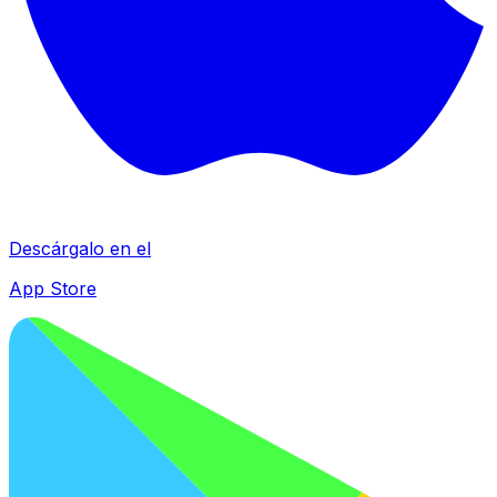
Descárgalo en el
App Store