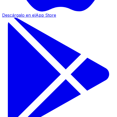
Descárgalo en el
App Store