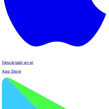
Descárgalo en el
App Store