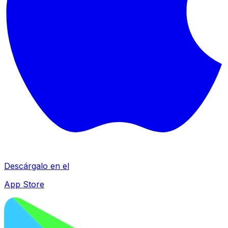
Descárgalo en el
App Store