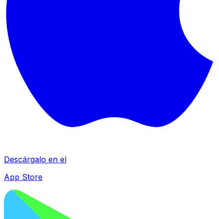
Descárgalo en el
App Store