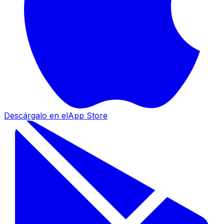
Descárgalo en el
App Store