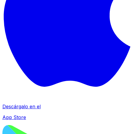
Descárgalo en el
App Store