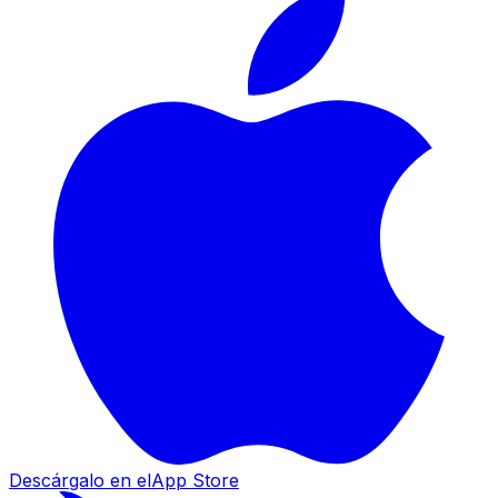
Descárgalo en el
App Store