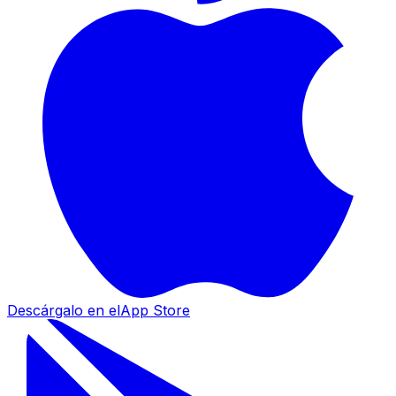
Descárgalo en el
App Store