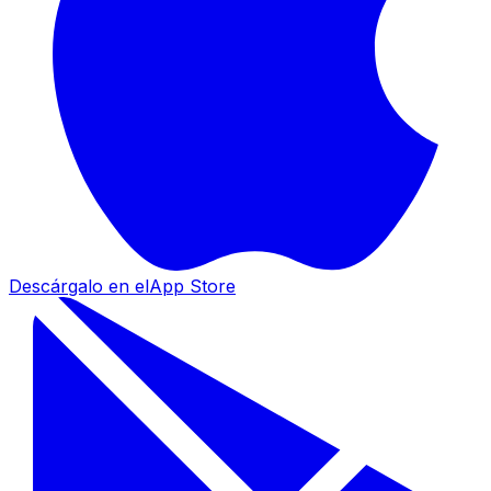
Descárgalo en el
App Store