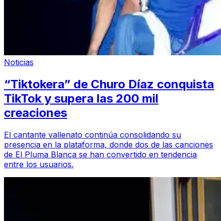
Noticias
“Tiktokera” de Churo Díaz conquista
TikTok y supera las 200 mil
creaciones
El cantante vallenato continúa consolidando su
presencia en la plataforma, donde dos de las canciones
de El Pluma Blanca se han convertido en tendencia
entre los usuarios.