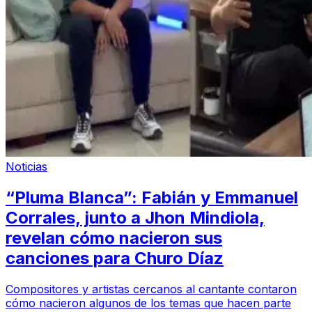
Noticias
“Pluma Blanca”: Fabián y Emmanuel
Corrales, junto a Jhon Mindiola,
revelan cómo nacieron sus
canciones para Churo Díaz
Compositores y artistas cercanos al cantante contaron
cómo nacieron algunos de los temas que hacen parte