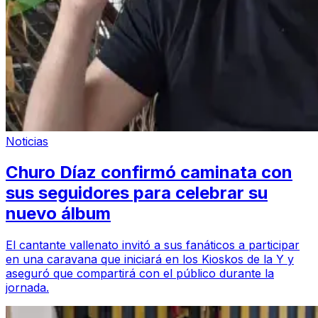
Noticias
Churo Díaz confirmó caminata con
sus seguidores para celebrar su
nuevo álbum
El cantante vallenato invitó a sus fanáticos a participar
en una caravana que iniciará en los Kioskos de la Y y
aseguró que compartirá con el público durante la
jornada.