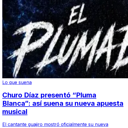
Lo que suena
Churo Díaz presentó “Pluma
Blanca”: así suena su nueva apuesta
musical
El cantante guajiro mostró oficialmente su nueva