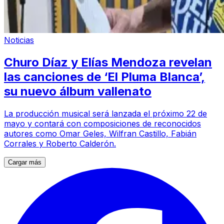
Noticias
Churo Díaz y Elías Mendoza revelan
las canciones de ‘El Pluma Blanca’,
su nuevo álbum vallenato
La producción musical será lanzada el próximo 22 de
mayo y contará con composiciones de reconocidos
autores como Omar Geles, Wilfran Castillo, Fabián
Corrales y Roberto Calderón.
Cargar más