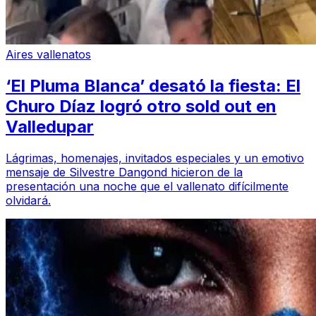
Aires vallenatos
‘El Pluma Blanca’ desató la fiesta: El
Churo Díaz logró otro sold out en
Valledupar
Lágrimas, homenajes, invitados especiales y un emotivo
mensaje de Silvestre Dangond hicieron de la
presentación una noche que el vallenato difícilmente
olvidará.