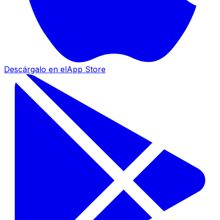
Descárgalo en el
App Store