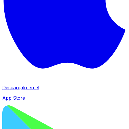
Descárgalo en el
App Store