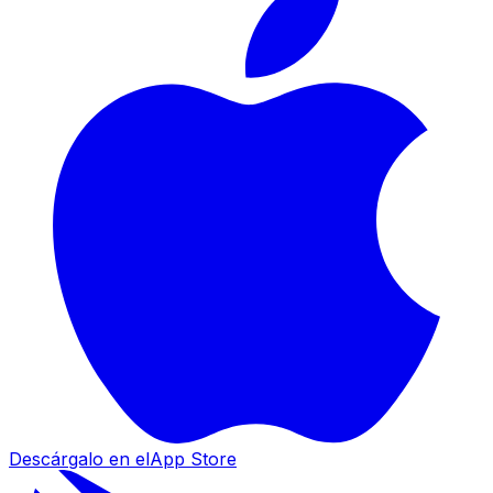
Descárgalo en el
App Store