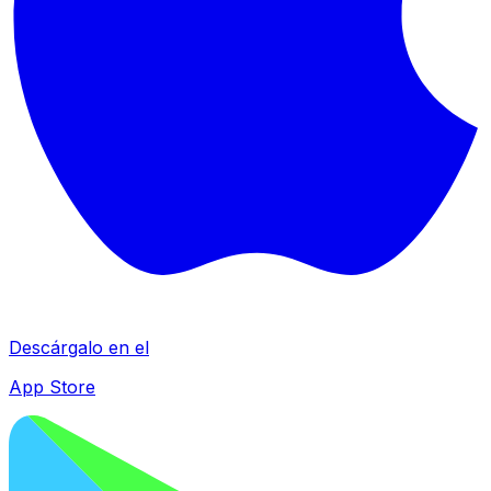
Descárgalo en el
App Store