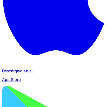
Descárgalo en el
App Store