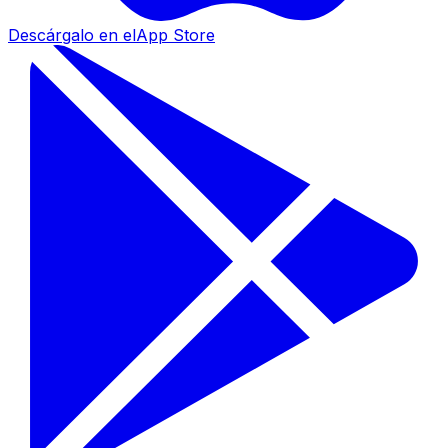
Descárgalo en el
App Store