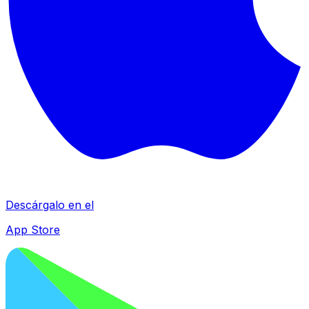
Descárgalo en el
App Store