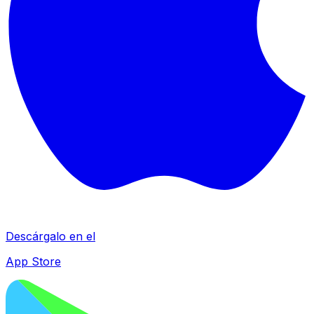
Descárgalo en el
App Store