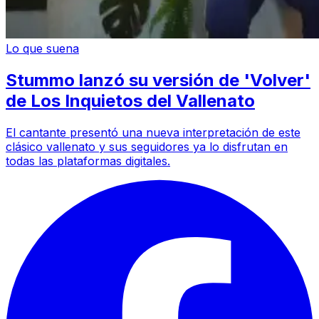
Lo que suena
Stummo lanzó su versión de 'Volver'
de Los Inquietos del Vallenato
El cantante presentó una nueva interpretación de este
clásico vallenato y sus seguidores ya lo disfrutan en
todas las plataformas digitales.