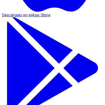
Descárgalo en el
App Store