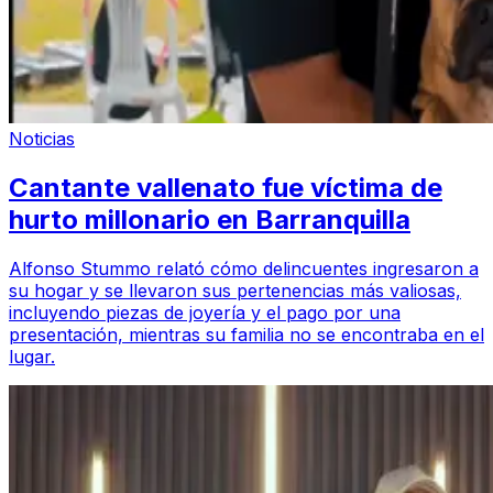
Noticias
Cantante vallenato fue víctima de
hurto millonario en Barranquilla
Alfonso Stummo relató cómo delincuentes ingresaron a
su hogar y se llevaron sus pertenencias más valiosas,
incluyendo piezas de joyería y el pago por una
presentación, mientras su familia no se encontraba en el
lugar.