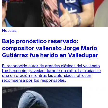
Noticias
Bajo pronóstico reservado:
compositor vallenato Jorge Mario
Gutiérrez fue herido en Valledupar
El reconocido autor de grandes clásicos del vallenato
fue herido de gravedad durante un robo. La ciudad se
une en oración mientras las autoridades ofrecen
recompensa por los responsables.