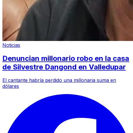
Noticias
Denuncian millonario robo en la casa
de Silvestre Dangond en Valledupar
El cantante habría perdido una millonaria suma en
dólares