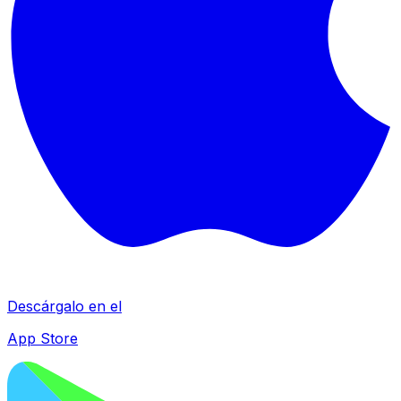
Descárgalo en el
App Store