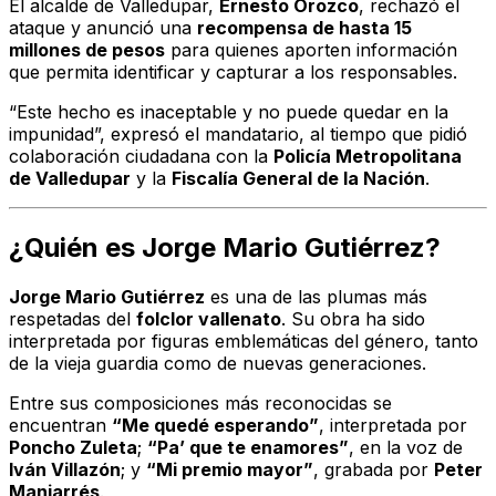
El alcalde de Valledupar,
Ernesto Orozco
, rechazó el
ataque y anunció una
recompensa de hasta 15
millones de pesos
para quienes aporten información
que permita identificar y capturar a los responsables.
“Este hecho es inaceptable y no puede quedar en la
impunidad”, expresó el mandatario, al tiempo que pidió
colaboración ciudadana con la
Policía Metropolitana
de Valledupar
y la
Fiscalía General de la Nación
.
¿Quién es Jorge Mario Gutiérrez?
Jorge Mario Gutiérrez
es una de las plumas más
respetadas del
folclor vallenato
. Su obra ha sido
interpretada por figuras emblemáticas del género, tanto
de la vieja guardia como de nuevas generaciones.
Entre sus composiciones más reconocidas se
encuentran
“Me quedé esperando”
, interpretada por
Poncho Zuleta
;
“Pa’ que te enamores”
, en la voz de
Iván Villazón
; y
“Mi premio mayor”
, grabada por
Peter
Manjarrés
.