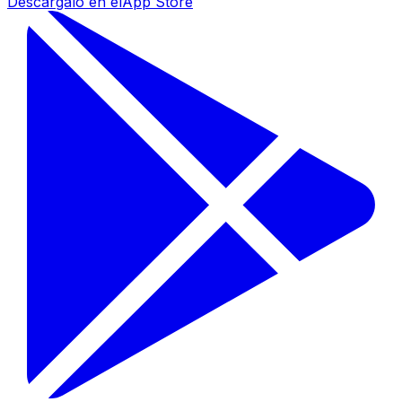
Descárgalo en el
App Store