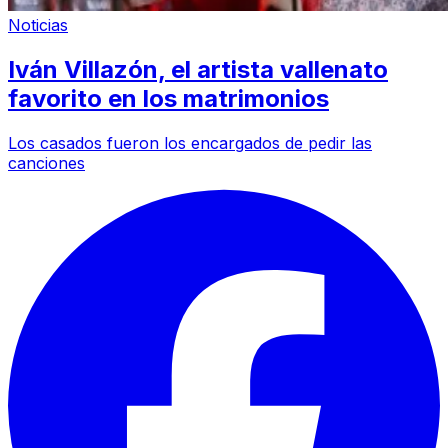
Noticias
Iván Villazón, el artista vallenato
favorito en los matrimonios
Los casados fueron los encargados de pedir las
canciones