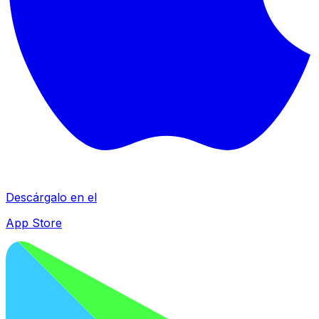
Descárgalo en el
App Store