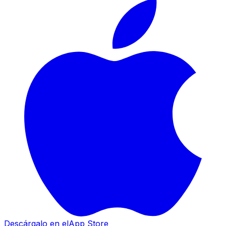
Descárgalo en el
App Store