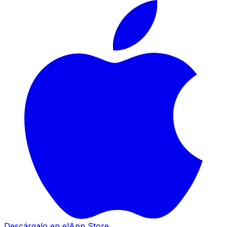
Descárgalo en el
App Store