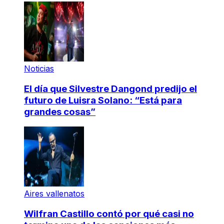
Noticias
El día que Silvestre Dangond predijo el
futuro de Luisra Solano: “Está para
grandes cosas”
Aires vallenatos
Wilfran Castillo contó por qué casi no