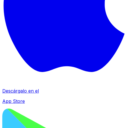
Descárgalo en el
App Store