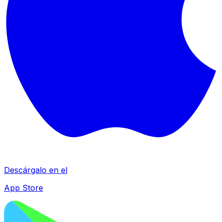
Descárgalo en el
App Store