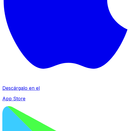
Descárgalo en el
App Store