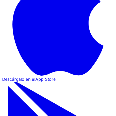
Descárgalo en el
App Store