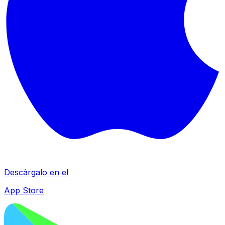
Descárgalo en el
App Store