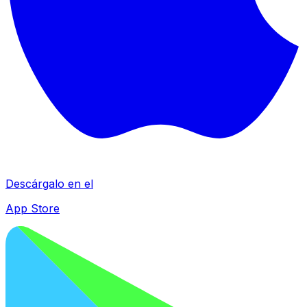
Descárgalo en el
App Store