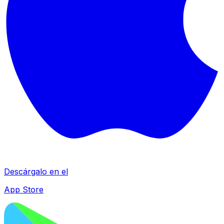
Descárgalo en el
App Store