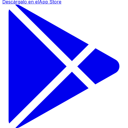
Descárgalo en el
App Store