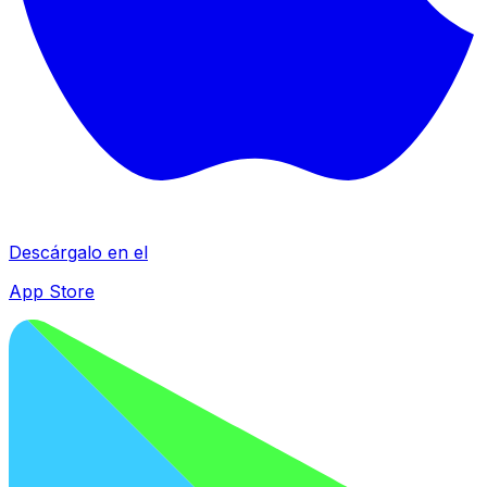
Descárgalo en el
App Store