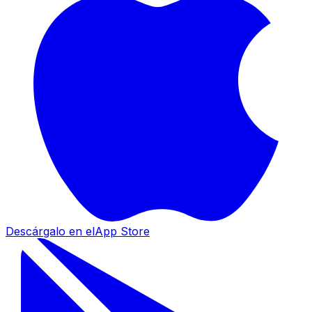
Descárgalo en el
App Store