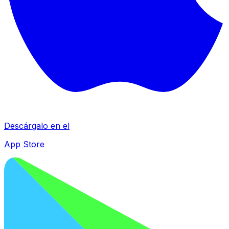
Descárgalo en el
App Store