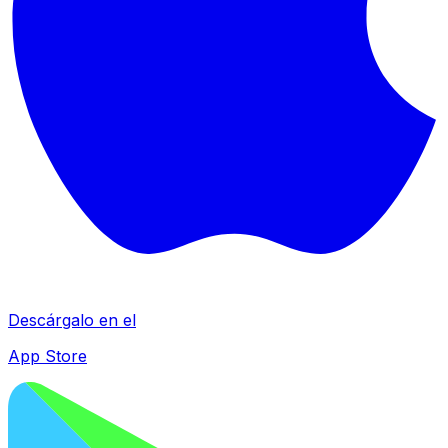
Descárgalo en el
App Store