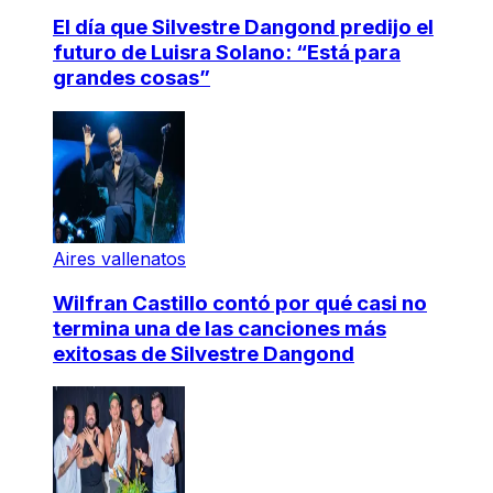
El día que Silvestre Dangond predijo el
futuro de Luisra Solano: “Está para
grandes cosas”
Aires vallenatos
Wilfran Castillo contó por qué casi no
termina una de las canciones más
exitosas de Silvestre Dangond