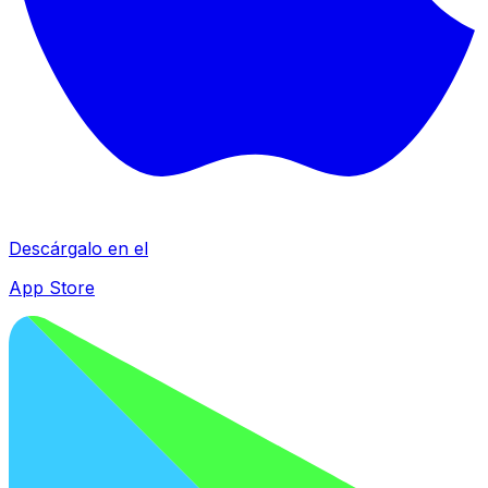
Descárgalo en el
App Store